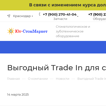
В связи с изменением курса до
+7 (900) 270-41-04
+7 (900) 2
Краснодар
Запчасти
Оборудо
Cтоматологическое и
зуботехническое
оборудование
Выгодный Trade In для 
—
—
—
Главная
О компании
Новости
Выгодный Trade I
14 марта 2025