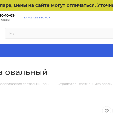
ллара, цены на сайте могут отличаться. Уто
30-10-69
ЗАКАЗАТЬ ЗВОНОК
вание
а овальный
—
тологических светильников
Отражатель светильника оваль