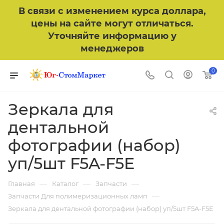
В связи с изменением курса доллара,
цены на сайте могут отличаться.
Уточняйте информацию у
менеджеров
0
Зеркала для
дентальной
фотографии (набор)
уп/5шт F5A-F5E
—
—
—
Главная
Каталог
Запчасти
—
Запчасти Для полимеризационных ламп
Зеркала для дентальной фотографии (набор) уп/5шт F5A-F5E