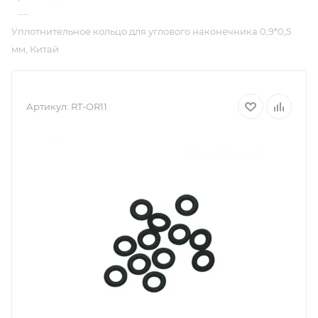
—
Уплотнительное кольцо для углового наконечника 0,9*0,5
мм, Китай
Артикул:
RT-OR11