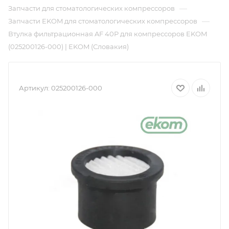
—
Запчасти для стоматологических компрессоров
—
Запчасти EKOM для стоматологических компрессоров
Втулка фильтрационная AF 40P для компрессоров EKOM
(025200126-000) | EKOM (Словакия)
Артикул:
025200126-000