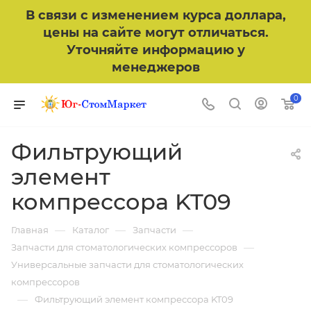
В связи с изменением курса доллара,
цены на сайте могут отличаться.
Уточняйте информацию у
менеджеров
0
Фильтрующий
элемент
компрессора KT09
—
—
—
Главная
Каталог
Запчасти
—
Запчасти для стоматологических компрессоров
Универсальные запчасти для стоматологических
компрессоров
—
Фильтрующий элемент компрессора KT09