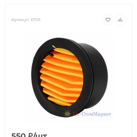
Артикул:
KT09
550
₽
/шт