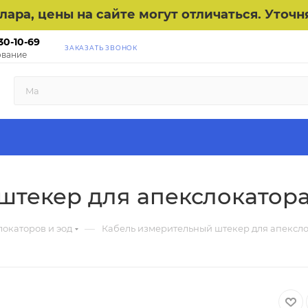
ллара, цены на сайте могут отличаться. Уто
30-10-69
ЗАКАЗАТЬ ЗВОНОК
вание
штекер для апекслокатора
—
локаторов и эод
Кабель измерительный штекер для апексло