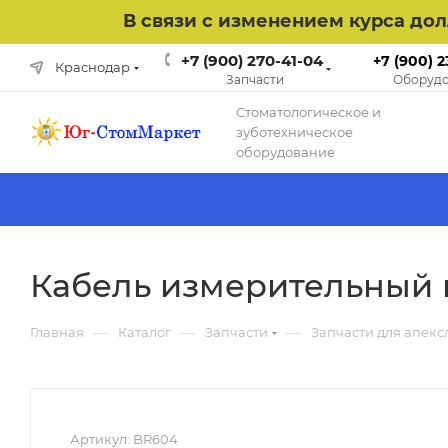
В связи с изменением курса до
+7 (900) 270-41-04
+7 (900) 2
Краснодар
Запчасти
Оборудо
Cтоматологическое и
зуботехническое
оборудование
Кабель измерительный 
—
—
—
Главная
Каталог
Запчасти
Запчасти для апекс
Артикул:
BR604