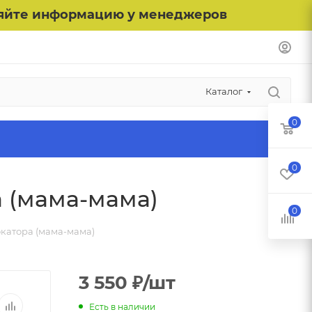
чняйте информацию у менеджеров
Каталог
0
0
 (мама-мама)
0
катора (мама-мама)
3 550
₽
/шт
Есть в наличии