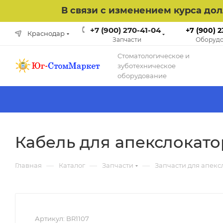
В связи с изменением курса до
+7 (900) 270-41-04
+7 (900) 2
Краснодар
Запчасти
Оборудо
Cтоматологическое и
зуботехническое
оборудование
Кабель для апекслокато
—
—
—
Главная
Каталог
Запчасти
Запчасти для апекс
Артикул:
BR1107