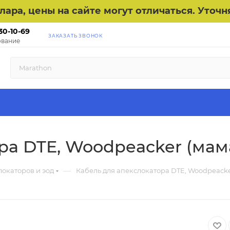
ллара, цены на сайте могут отличаться. Уто
30-10-69
ЗАКАЗАТЬ ЗВОНОК
вание
ра DTE, Woodpeacker (мам
—
локаторов и эод
Кабель для апекслокатора DTE, Woodpeacke