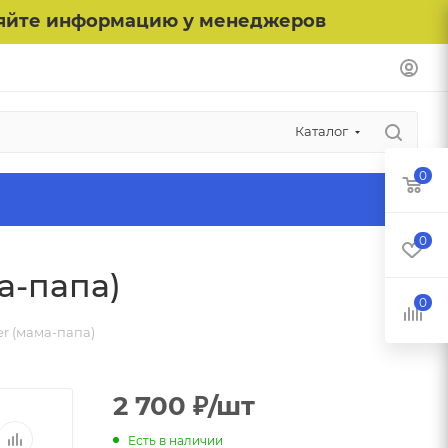
чняйте информацию у менеджеров
Каталог
0
0
а-папа)
0
r (мама-папа)
2 700
₽
/шт
Есть в наличии