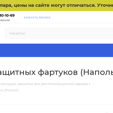
ллара, цены на сайте могут отличаться. Уто
30-10-69
ЗАКАЗАТЬ ЗВОНОК
вание
щитных фартуков (Напольн
—
сессуары, вешалки для рентгенозащитной одежды
о (Россия)