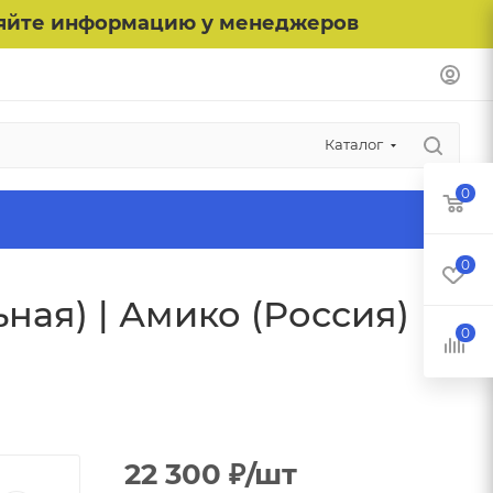
чняйте информацию у менеджеров
Каталог
0
0
ая) | Амико (Россия)
0
22 300
₽
/шт