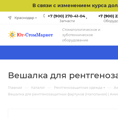
В связи с изменением курса до
+7 (900) 270-41-04
+7 (900) 2
Краснодар
Запчасти
Оборудо
Cтоматологическое и
зуботехническое
оборудование
Вешалка для рентгеноза
—
—
—
Главная
Каталог
Рентгенозащитная одежда
Ак
Вешалка для рентгенозащитных фартуков (Напольная) | Амик